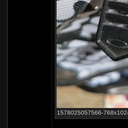
1578025057566-768x1024.jp