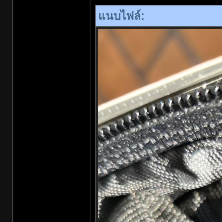
แนบไฟล์: