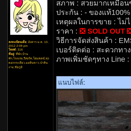
สภาพ : สวยมากเหมือนขอ
ประกัน : - ของแท้100%
เหตุผลในการขาย : ไม่ได
ราคา :
❎ SOLD OUT 
วิธีการจัดส่งสินค้า : EM
ลงทะเบียนเมื่อ:
อังคาร ม.ค. 10,
2012 2:08 pm
เบอร์ติดต่อ : สะดวกทา
โพสต์:
316
ที่อยู่:
ที่พัก,บ้าน
ภาพเพิ่มชัดๆทาง Line 
พัก,โรงแรม,รีสอร์ท,โฮมสเตย์,ทุ่ง
ดอกกระเจียว,มอหินขาว,ป่าหิน
งาม,ชัยภูมิ
แนบไฟล์: