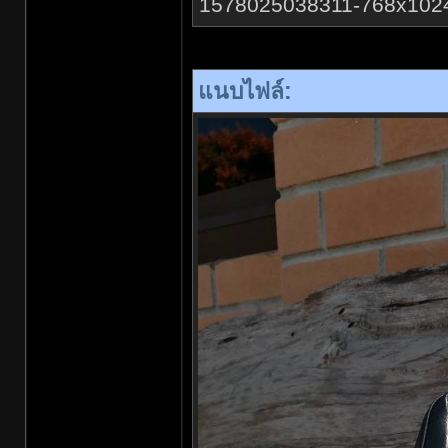
1578025038311-768x1024.jp
แนบไฟล์: