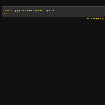
Powered by
phpBB
® Forum Software © phpBB
Group
Thai language by