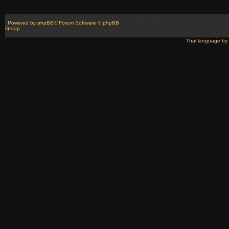
Powered by
phpBB
® Forum Software © phpBB
Group
Thai language by