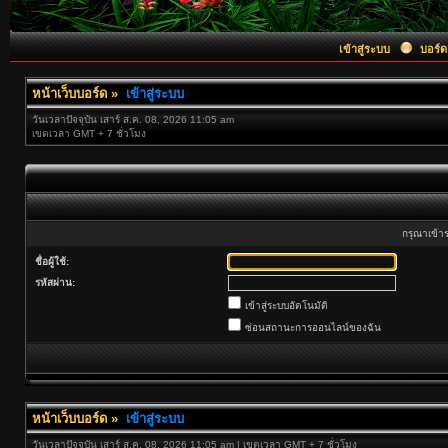
เข้าสู่ระบบ
บอร์ด
หน้าเว็บบอร์ด
»
เข้าสู่ระบบ
วันเวลาปัจจุบัน เสาร์ ส.ค. 08, 2026 11:05 am
เขตเวลา GMT + 7 ชั่วโมง
กรุณาเข้าร
ชื่อผู้ใช้:
รหัสผ่าน:
เข้าสู่ระบบอัตโนมัติ
ซ่อนสถานะการออนไลน์ของฉัน
หน้าเว็บบอร์ด
»
เข้าสู่ระบบ
วันเวลาปัจจุบัน เสาร์ ส.ค. 08, 2026 11:05 am | เขตเวลา GMT + 7 ชั่วโมง