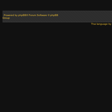
Powered by
phpBB
® Forum Software © phpBB
Group
Thai language by