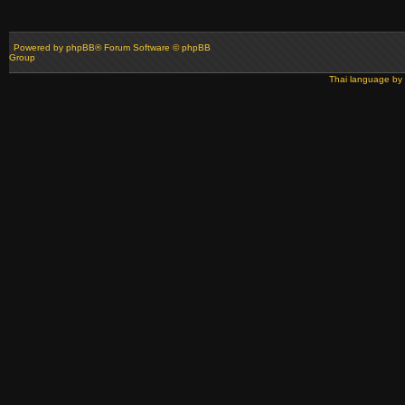
Powered by
phpBB
® Forum Software © phpBB
Group
Thai language by