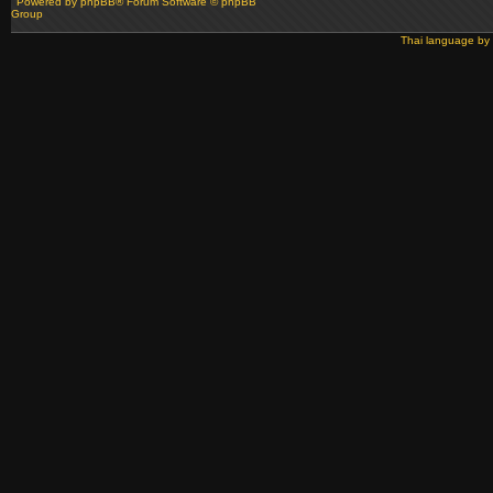
Powered by
phpBB
® Forum Software © phpBB
Group
Thai language by